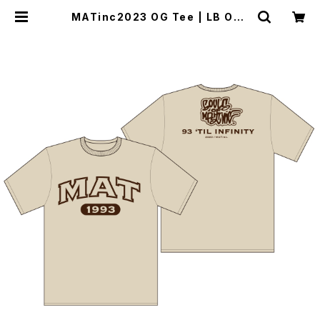
MATinc2023 OG Tee | LB Onli
ne