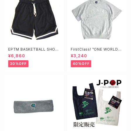
EPTM BASKETBALL SHOR
FirstClass! "ONE WORLD"
TS
Loose Fit Tee
¥6,860
¥3,240
30%OFF
40%OFF