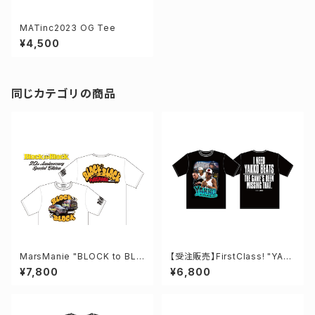
MATinc2023 OG Tee
¥4,500
同じカテゴリの商品
MarsManie "BLOCK to BLO
【受注販売】FirstClass! "YAK
CK" 20th Tee
KO"tee
¥7,800
¥6,800