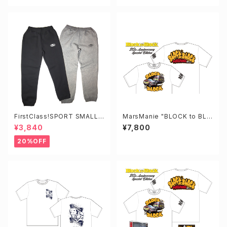
FirstClass!SPORT SMALL L
MarsManie "BLOCK to BLO
OGO SWEAT PANTS
CK" 20th Tee
¥3,840
¥7,800
20%OFF