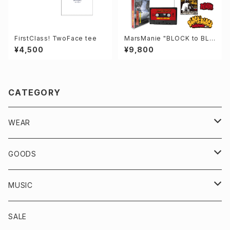
FirstClass! TwoFace tee
MarsManie "BLOCK to BLO
CK" 20th Special Pac
¥4,500
¥9,800
CATEGORY
WEAR
VINTAGE
GOODS
TOPS
KICKS
MUSIC
OUTER/JACKET
BOTTOMS
ACCESSORIES
CD
SALE