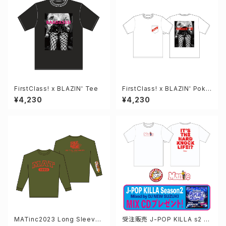
FirstClass! x BLAZIN' Tee
FirstClass! x BLAZIN' Poke
t Tee
¥4,230
¥4,230
MATinc2023 Long Sleeve
受注販売 J-POP KILLA s2 C