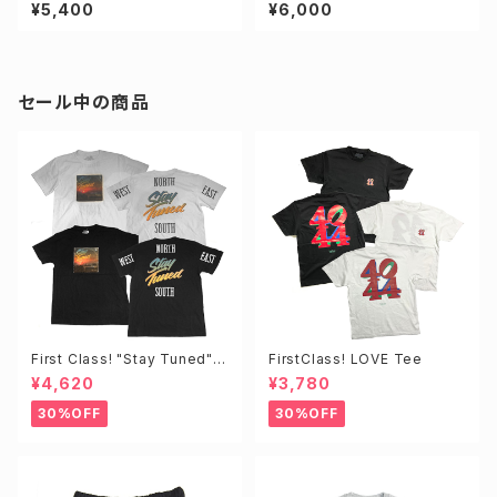
TEE
D付き スペシャルセット
¥5,400
¥6,000
セール中の商品
First Class! "Stay Tuned"T
FirstClass! LOVE Tee
EE
¥4,620
¥3,780
30%OFF
30%OFF