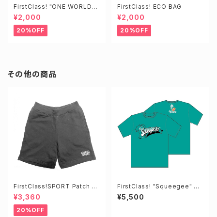
FirstClass! "ONE WORLD"
FirstClass! ECO BAG
HEADBAND
¥2,000
¥2,000
20%OFF
20%OFF
その他の商品
FirstClass!SPORT Patch S
FirstClass! "Squeegee" Te
HORTS
e Mint
¥3,360
¥5,500
20%OFF