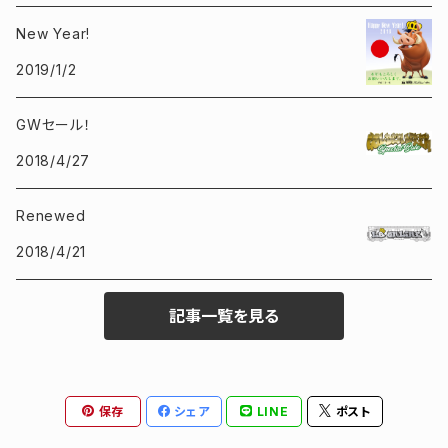
SHIRT
SHORTS
FirstClass!
New Year!
OTHER
2019/1/2
Ralph Lauren
GWセール！
2018/4/27
Renewed
2018/4/21
記事一覧を見る
保存
シェア
LINE
ポスト