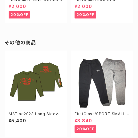
HEADBAND
¥2,000
¥2,000
20%OFF
20%OFF
その他の商品
MATinc2023 Long Sleeve
FirstClass!SPORT SMALL L
TEE
OGO SWEAT PANTS
¥5,400
¥3,840
20%OFF