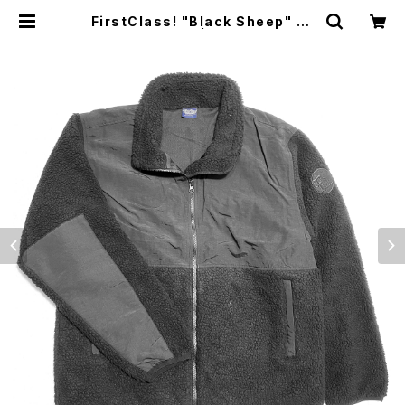
FirstClass! "Black Sheep" FL
EECE JKT | LB Online