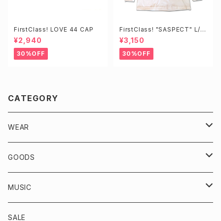
FirstClass! LOVE 44 CAP
FirstClass! "SASPECT" L/S
TEE
¥2,940
¥3,150
30%OFF
30%OFF
CATEGORY
WEAR
VINTAGE
GOODS
TOPS
KICKS
MUSIC
OUTER/JACKET
BOTTOMS
ACCESSORIES
CD
SALE