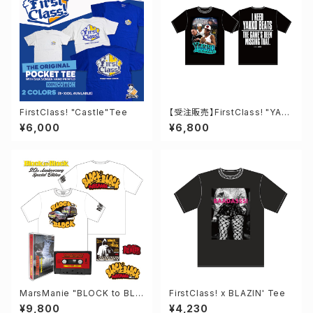
FirstClass! "Castle"Tee
【受注販売】FirstClass! "YAK
KO"tee
¥6,000
¥6,800
MarsManie "BLOCK to BLO
FirstClass! x BLAZIN' Tee
CK" 20th Special Pac
¥9,800
¥4,230