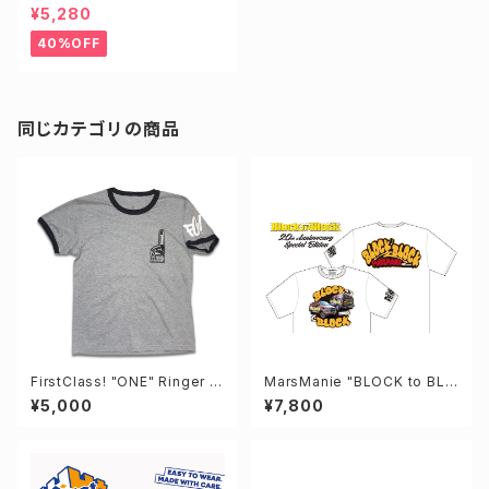
FLEECE JKT
¥5,280
40%OFF
同じカテゴリの商品
FirstClass! "ONE" Ringer T
MarsManie "BLOCK to BLO
EE
CK" 20th Tee
¥5,000
¥7,800