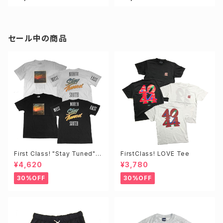
セール中の商品
First Class! "Stay Tuned"T
FirstClass! LOVE Tee
EE
¥4,620
¥3,780
30%OFF
30%OFF