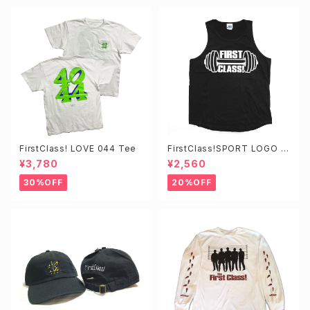
FirstClass! LOVE 044 Tee
FirstClass!SPORT LOGO T
ANKTOP
¥3,780
¥2,560
30%OFF
20%OFF