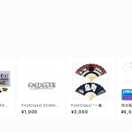
FACE
FirstClass! SOSHIN
FirstClass! "一番
受注販売
A Towel
組"扇子
A s2
¥1,000
¥3,000
¥6,
ルセッ