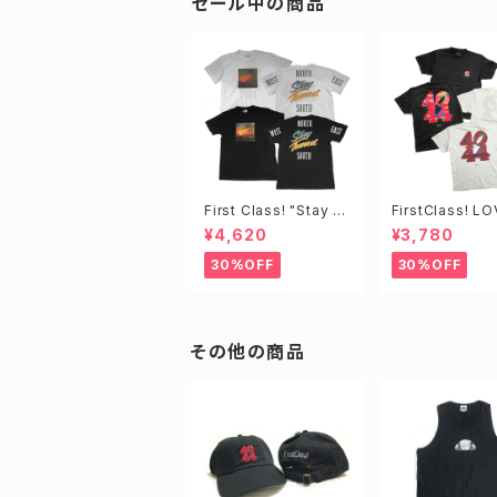
セール中の商品
First Class! "Stay T
FirstClass! L
uned"TEE
e
¥4,620
¥3,780
30%OFF
30%OFF
その他の商品