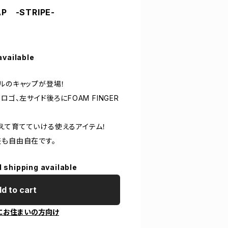
CAP -STRIPE-
available
タイルのキャップが登場！
ロゴ、左サイド後ろにFOAM FINGER
えて育てていける使えるアイテム！
整も自由自在です。
l shipping available
d to cart
にお住まいの方向け