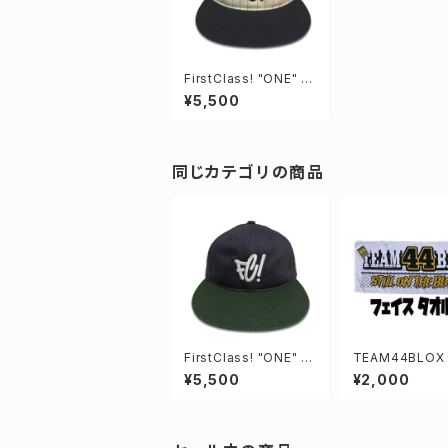
FirstClass! "ONE" C
AP -STRIPE-
¥5,500
同じカテゴリの商品
FirstClass! "ONE" C
TEAM44BLOX 
AP
TOWEL
¥5,500
¥2,000