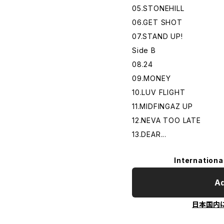
05.STONEHILL
06.GET SHOT
07.STAND UP!
Side B
08.24
09.MONEY
10.LUV FLIGHT
11.MIDFINGAZ UP
12.NEVA TOO LATE
13.DEAR...
Internationa
Ad
日本国内