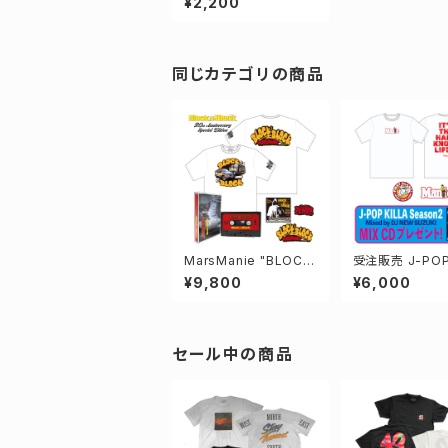
¥2,200
sette Tape
同じカテゴリの商品
MarsManie "BLOCK
受注販売 J-POP 
to BLOCK" 20th Spe
A s2 CD付き 
¥9,800
¥6,000
cial Pac
ルセット
セール中の商品