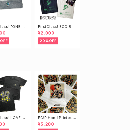
Class! "ONE W
FirstClass! ECO BA
" HEADBAND
G
000
¥2,000
OFF
20%OFF
Class! LOVE 44
FC!P Hand Printed
Calendar Poster 20
80
¥5,280
25