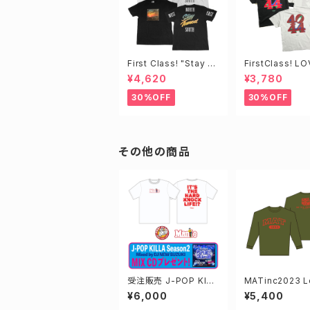
First Class! "Stay T
FirstClass! L
uned"TEE
e
¥4,620
¥3,780
30%OFF
30%OFF
その他の商品
受注販売 J-POP KILL
MATinc2023 L
A s2 CD付き スペシャ
leeve TEE
¥6,000
¥5,400
ルセット