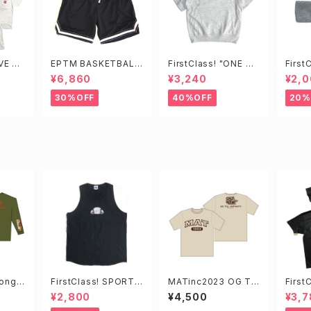
OVE Te
EPTM BASKETBALL
FirstClass! "ONE W
First
SHORTS
ORLD" Loose Fit Te
ORLD
¥6,860
¥3,240
¥2,
e
30%OFF
40%OFF
20%
ong S
FirstClass! SPORT
MATinc2023 OG Te
First
HEAVY LOGO TANK
e
Tee
¥2,800
¥4,500
¥3,7
TOP