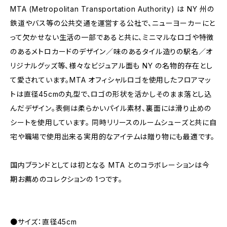
MTA (Metropolitan Transportation Authority) は NY 州の
鉄道やバス等の公共交通を運営する公社で、ニューヨーカーにと
って欠かせない生活の一部であると共に、ミニマルなロゴや特徴
のあるメトロカードのデザイン／味のあるタイル造りの駅名／オ
リジナルグッズ等、様々なビジュアル面も NY の名物的存在とし
て愛されています。MTA オフィシャルロゴを使用したフロアマッ
トは直径45cmの丸型で、ロゴの形状を活かしそのまま落とし込
んだデザイン。表側は柔らかいパイル素材、裏面には滑り止めの
シートを使用しています。 同時リリースのルームシューズと共に自
宅や職場で使用出来る実用的なアイテムは贈り物にも最適です。
国内ブランドとしては初となる MTA とのコラボレーションは今
期お薦めのコレクションの 1つです。
●サイズ：直径45cm