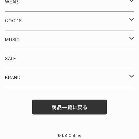
WEAR
VINTAGE
GOODS
TOPS
KICKS
MUSIC
OUTER/JACKET
BOTTOMS
ACCESSORIES
CD
SALE
SWEAT
DENIM/CHINO
CAP/HAT
DOWNLOAD
BRAND
TEE
SWEAT
INTERBREED
商品一覧に戻る
SHIRT
SHORTS
FirstClass!
OTHER
Ralph Lauren
© LB Online