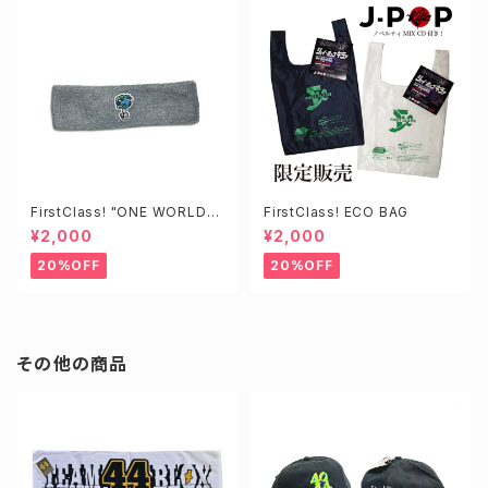
FirstClass! "ONE WORLD"
FirstClass! ECO BAG
HEADBAND
¥2,000
¥2,000
20%OFF
20%OFF
その他の商品