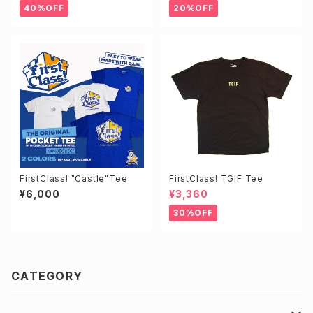
40%OFF
20%OFF
FirstClass! "Castle"Tee
FirstClass! TGIF Tee
¥6,000
¥3,360
30%OFF
CATEGORY