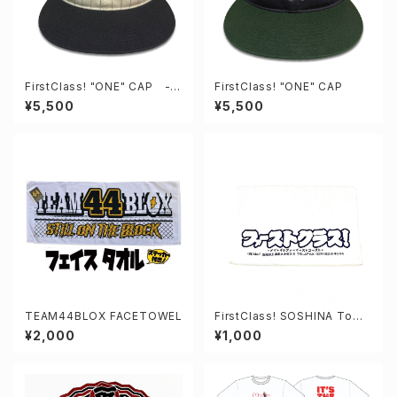
FirstClass! "ONE" CAP -S
FirstClass! "ONE" CAP
TRIPE-
¥5,500
¥5,500
TEAM44BLOX FACETOWEL
FirstClass! SOSHINA Towe
l
¥2,000
¥1,000