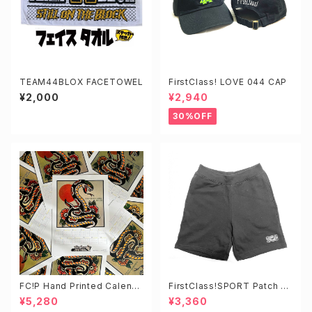
TEAM44BLOX FACETOWEL
FirstClass! LOVE 044 CAP
¥2,000
¥2,940
30%OFF
FC!P Hand Printed Calenda
FirstClass!SPORT Patch S
r Poster 2025
HORTS
¥5,280
¥3,360