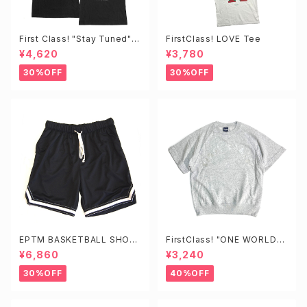
First Class! "Stay Tuned"T
FirstClass! LOVE Tee
EE
¥4,620
¥3,780
30%OFF
30%OFF
EPTM BASKETBALL SHOR
FirstClass! "ONE WORLD"
TS
Loose Fit Tee
¥6,860
¥3,240
30%OFF
40%OFF