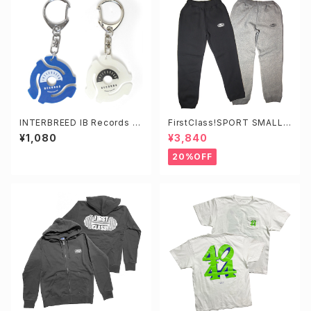
INTERBREED IB Records Di
FirstClass!SPORT SMALL L
gger's Key Chain
OGO SWEAT PANTS
¥1,080
¥3,840
20%OFF