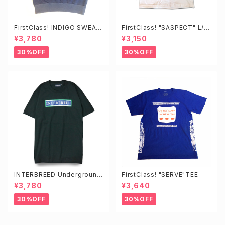
FirstClass! INDIGO SWEAT
FirstClass! "SASPECT" L/S
TEE
TEE
¥3,780
¥3,150
30%OFF
30%OFF
INTERBREED Underground
FirstClass! "SERVE"TEE
SS Tee
¥3,780
¥3,640
30%OFF
30%OFF