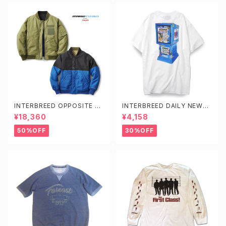
INTERBREED OPPOSITE SI
INTERBREED DAILY NEWS
DES REVERSIBLE MA-1
TEE
¥18,360
¥4,158
50%OFF
30%OFF