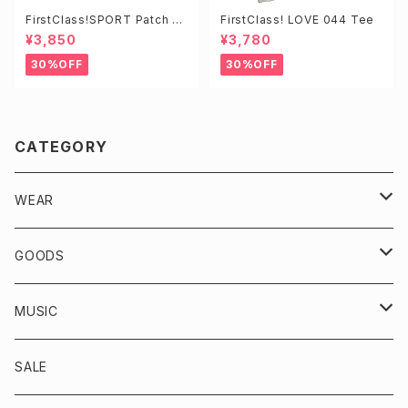
FirstClass!SPORT Patch ZI
FirstClass! LOVE 044 Tee
P HOODIE
¥3,850
¥3,780
30%OFF
30%OFF
CATEGORY
WEAR
VINTAGE
GOODS
TOPS
KICKS
MUSIC
OUTER/JACKET
BOTTOMS
ACCESSORIES
CD
SALE