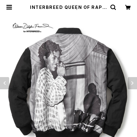
INTERBREED QUEEN OF RAP V
ARSITY JACKET | LB Online