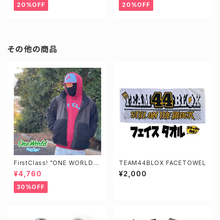
20%OFF
20%OFF
その他の商品
FirstClass! "ONE WORLD"
TEAM44BLOX FACETOWEL
Hoody
¥4,760
¥2,000
30%OFF