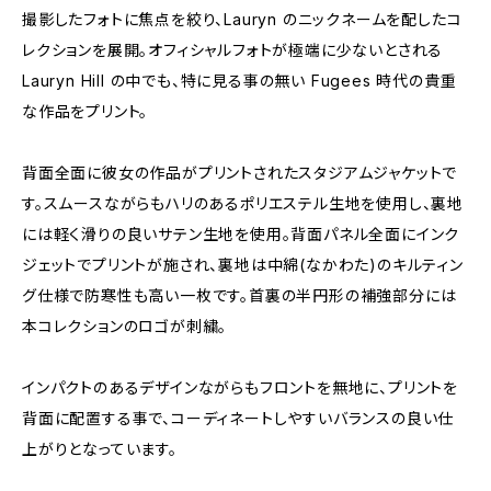
撮影したフォトに焦点を絞り、Lauryn のニックネームを配したコ
レクションを展開。オフィシャルフォトが極端に少ないとされる
Lauryn Hill の中でも、特に見る事の無い Fugees 時代の貴重
な作品をプリント。
背面全面に彼女の作品がプリントされたスタジアムジャケットで
す。スムースながらもハリのあるポリエステル生地を使用し、裏地
には軽く滑りの良いサテン生地を使用。背面パネル全面にインク
ジェットでプリントが施され、裏地は中綿(なかわた)のキルティン
グ仕様で防寒性も高い一枚です。首裏の半円形の補強部分には
本コレクションのロゴが刺繍。
インパクトのあるデザインながらもフロントを無地に、プリントを
背面に配置する事で、コーディネートしやすいバランスの良い仕
上がりとなっています。