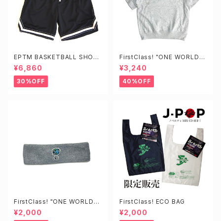
EPTM BASKETBALL SHOR
FirstClass! "ONE WORLD"
TS
Loose Fit Tee
¥6,860
¥3,240
30%OFF
40%OFF
FirstClass! "ONE WORLD"
FirstClass! ECO BAG
HEADBAND
¥2,000
¥2,000