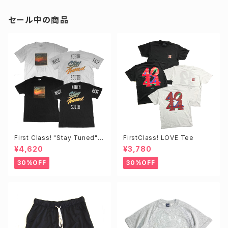
セール中の商品
First Class! "Stay Tuned"T
FirstClass! LOVE Tee
EE
¥4,620
¥3,780
30%OFF
30%OFF