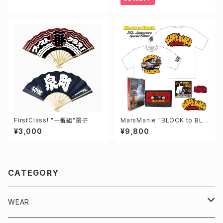
FirstClass! "一番組"扇子
MarsManie "BLOCK to BLO
CK" 20th Special Pac
¥3,000
¥9,800
CATEGORY
WEAR