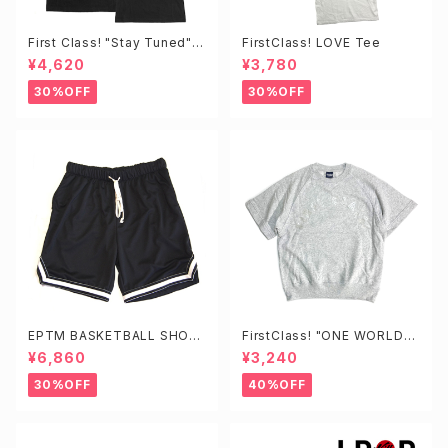
First Class! "Stay Tuned"T
FirstClass! LOVE Tee
EE
¥4,620
¥3,780
30%OFF
30%OFF
EPTM BASKETBALL SHOR
FirstClass! "ONE WORLD"
TS
Loose Fit Tee
¥6,860
¥3,240
30%OFF
40%OFF