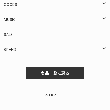
VINTAGE
GOODS
TOPS
KICKS
MUSIC
OUTER/JACKET
BOTTOMS
ACCESSORIES
CD
SALE
SWEAT
DENIM/CHINO
CAP/HAT
DOWNLOAD
BRAND
TEE
SWEAT
INTERBREED
商品一覧に戻る
SHIRT
SHORTS
FirstClass!
OTHER
Ralph Lauren
© LB Online