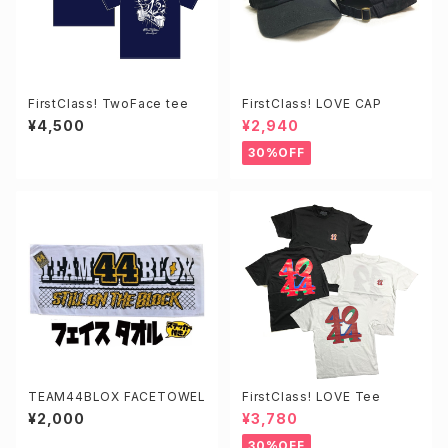
FirstClass! TwoFace tee
FirstClass! LOVE CAP
¥4,500
¥2,940
30%OFF
TEAM44BLOX FACETOWEL
FirstClass! LOVE Tee
¥2,000
¥3,780
30%OFF