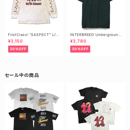
FirstClass! "SASPECT" L/S
INTERBREED Underground
TEE
SS Tee
¥3,150
¥3,780
30%OFF
30%OFF
セール中の商品