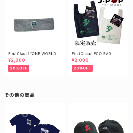
FirstClass! "ONE WORLD"
FirstClass! ECO BAG
HEADBAND
¥2,000
¥2,000
20%OFF
20%OFF
その他の商品