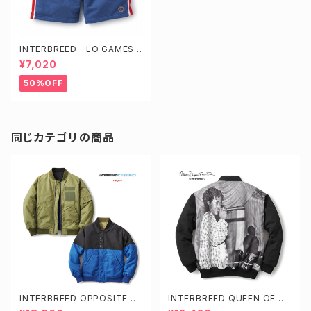
INTERBREED LO GAMES S
WEAT SHORT
¥7,020
50%OFF
同じカテゴリの商品
INTERBREED OPPOSITE SI
INTERBREED QUEEN OF RA
DES REVERSIBLE MA-1
P VARSITY JACKET